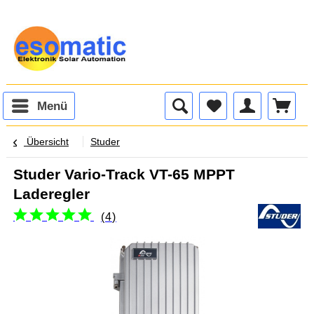
Menü
Übersicht
Studer
Studer Vario-Track VT-65 MPPT
Laderegler
(
4
)