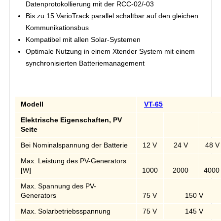
Datenprotokollierung mit der RCC-02/-03
Bis zu 15 VarioTrack parallel schaltbar auf den gleichen
Kommunikationsbus
Kompatibel mit allen Solar-Systemen
Optimale Nutzung in einem Xtender System mit einem
synchronisierten Batteriemanagement
Modell
VT-65
Elektrische Eigenschaften, PV
Seite
Bei Nominalspannung der Batterie
12 V
24 V
48 V
Max. Leistung des PV-Generators
[W]
1000
2000
400
Max. Spannung des PV-
Generators
75 V
150 V
Max. Solarbetriebsspannung
75 V
145 V