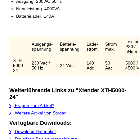
Ausgang: 230 AC 50Hz
Nennleistung: 4000VA
Batterielader: 140A
Leistu
Ausgangs-
Batterie-
Lade-
Strom
P30 /
spannung
spannung
strom
max.
pNom
XTH
230 Vac /
140
50
5000 /
5000-
24 Vdc
50 Hz
Adc
Aac
4500 
24
Weiterführende Links zu "Xtender XTH5000-
24"
Fragen zum Artikel?
Weitere Artikel von Studer
Verfügbare Downloads:
Download Datenblatt
Download Bedienungsanleitung