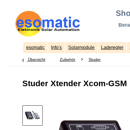
Sho
Bera
esomatic
Info's
Solarmodule
Laderegler
Übersicht
Zubehör
Studer
Studer Xtender Xcom-GSM