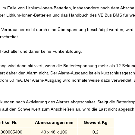
g im Falle von Lithium-Ionen-Batterien, insbesondere nach dem Abscha
über Lithium-Ionen-Batterien und das Handbuch des VE.Bus BMS für wei
 Verbraucher nicht durch eine Überspannung beschädigt werden, wird 
schreitet.
-Schalter und daher keine Funkenbildung.
ng wird dann aktiviert, wenn die Batteriespannung mehr als 12 Sekund
iert daher den Alarm nicht. Der Alarm-Ausgang ist ein kurzschlussgesch
Strom 50 mA. Der Alarm-Ausgang wird normalerweise dazu verwendet, u
kunden nach Aktivierung des Alarms abgeschaltet. Steigt die Batteri
s auf den Schwellwert zum Anschließen an, wird die Last nicht abgescha
rtikel-Nr.
Abmessungen mm
Gewicht Kg
000065400
40 x 48 x 106
0,2