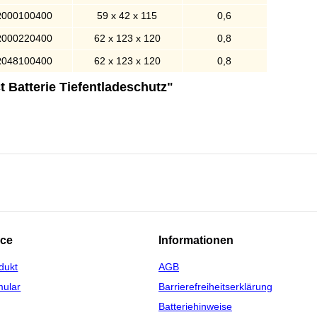
000100400
59 x 42 x 115
0,6
000220400
62 x 123 x 120
0,8
048100400
62 x 123 x 120
0,8
t Batterie Tiefentladeschutz"
ice
Informationen
dukt
AGB
mular
Barrierefreiheitserklärung
Batteriehinweise