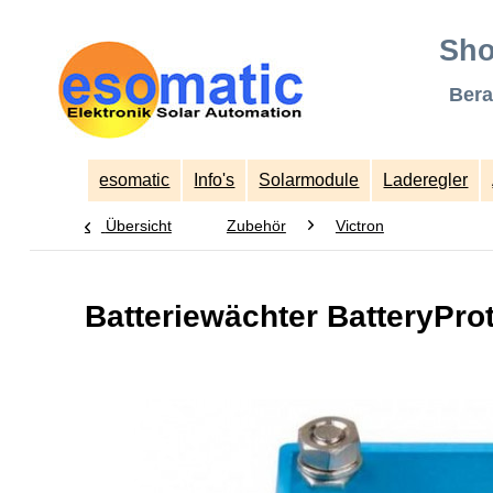
Sho
Bera
esomatic
Info's
Solarmodule
Laderegler
Übersicht
Zubehör
Victron
Batteriewächter BatteryPro