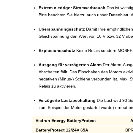
Extrem niedriger Stromverbrauch
Das ist wichti
Bitte beachten Sie hierzu auch unser Datenblatt 
Überspannungsschutz
Damit Ihre empfindlichen
Gleichspannung den Wert von 16 V bzw. 32 V über
Explosionsschutz
Keine Relais sondern MOSFET
Ausgang für verzögerten Alarm
Der Alarm-Ausga
Abschalten fällt. Das Einschalten des Motors aktiv
negativen (Minus-) Schiene verbunden ist. Max. 
Relais zu aktivieren.
Verzögerte Lastabschaltung
Die Last wird 90 Se
zum Beispiel der Motor gestartet wurde) erneut bi
Victron Energy BatteryProtect
A
BatteryProtect 12/24V 65A
BPR