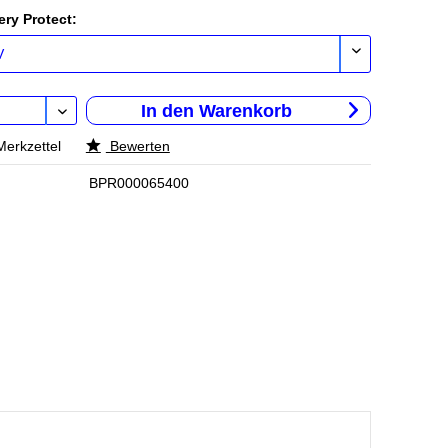
ery Protect:
In den
Warenkorb
Merkzettel
Bewerten
BPR000065400