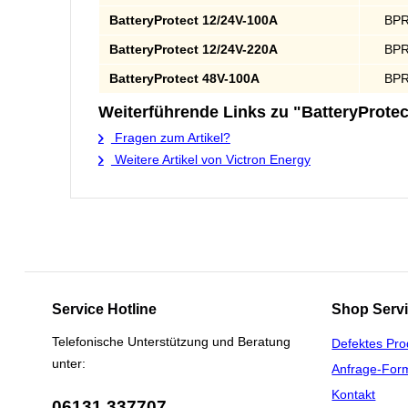
BatteryProtect 12/24V-100A
BPR
BatteryProtect 12/24V-220A
BPR
BatteryProtect 48V-100A
BPR
Weiterführende Links zu "BatteryProtec
Fragen zum Artikel?
Weitere Artikel von Victron Energy
Service Hotline
Shop Serv
Telefonische Unterstützung und Beratung
Defektes Pro
unter:
Anfrage-For
Kontakt
06131 337707