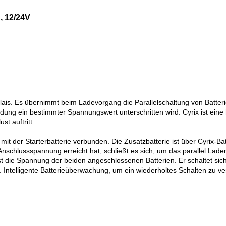
, 12/24V
relais. Es übernimmt beim Ladevorgang die Parallelschaltung von Batte
ntladung ein bestimmter Spannungswert unterschritten wird. Cyrix ist ei
t auftritt.
mit der Starterbatterie verbunden. Die Zusatzbatterie ist über Cyrix-Ba
 Anschlussspannung erreicht hat, schließt es sich, um das parallel Lad
die Spannung der beiden angeschlossenen Batterien. Er schaltet sich 
d. Intelligente Batterieüberwachung, um ein wiederholtes Schalten zu v