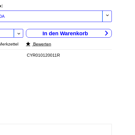
x:
In den
Warenkorb
Merkzettel
Bewerten
CYR010120011R