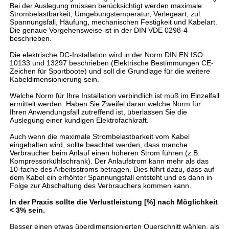
Bei der Auslegung müssen berücksichtigt werden maximale
Strombelastbarkeit, Umgebungstemperatur, Verlegeart, zul.
Spannungsfall, Häufung, mechanischen Festigkeit und Kabelart.
Die genaue Vorgehensweise ist in der DIN VDE 0298-4
beschrieben.
Die elektrische DC-Installation wird in der Norm DIN EN ISO
10133 und 13297 beschrieben (Elektrische Bestimmungen CE-
Zeichen für Sportboote) und soll die Grundlage für die weitere
Kabeldimensionierung sein.
Welche Norm für Ihre Installation verbindlich ist muß im Einzelfall
ermittelt werden. Haben Sie Zweifel daran welche Norm für
Ihren Anwendungsfall zutreffend ist, überlassen Sie die
Auslegung einer kundigen Elektrofachkraft.
Auch wenn die maximale Strombelastbarkeit vom Kabel
eingehalten wird, sollte beachtet werden, dass manche
Verbraucher beim Anlauf einen höheren Strom führen (z.B.
Kompressorkühlschrank). Der Anlaufstrom kann mehr als das
10-fache des Arbeitsstroms betragen. Dies führt dazu, dass auf
dem Kabel ein erhöhter Spannungsfall entsteht und es dann in
Folge zur Abschaltung des Verbrauchers kommen kann.
In der Praxis sollte die Verlustleistung [%] nach Möglichkeit
< 3% sein.
Besser einen etwas überdimensionierten Querschnitt wählen, als