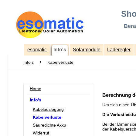
Sho
Bera
esomatic
Info's
Solarmodule
Laderegler
Info's
Kabelverluste
Home
Berechnung de
Info's
Um sich einen Übe
Kabelauslegung
Die Verlustleist
Kabelverluste
Bei der Dimensio
Säuredichte Akku
der Kabelquersch
Widerruf