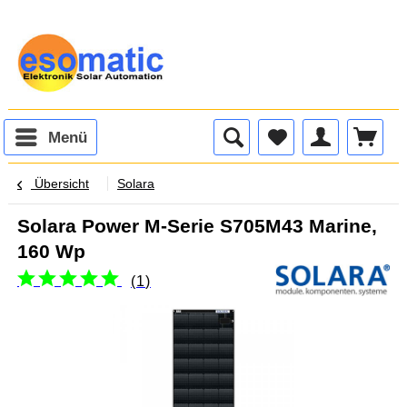
Menü
Übersicht
Solara
Solara Power M-Serie S705M43 Marine,
160 Wp
(
1
)