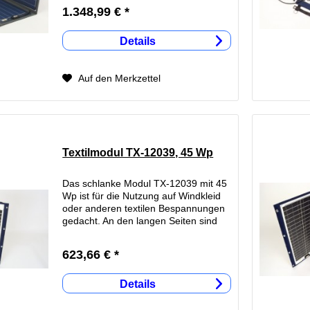
Schon wird Ihre Batterie nachgeladen.
1.348,99 € *
Am Modul sind 5m Zuleitung, d.h. Ihr
Fahrzeug kann im...
Details
Auf den Merkzettel
Textilmodul TX-12039, 45 Wp
Das schlanke Modul TX-12039 mit 45
Wp ist für die Nutzung auf Windkleid
oder anderen textilen Bespannungen
gedacht. An den langen Seiten sind
jeweils 4 Tenax Oberteile zur
einfachen Befestigung eingesetzt. Die
623,66 € *
beiliegenden Unterteile...
Details