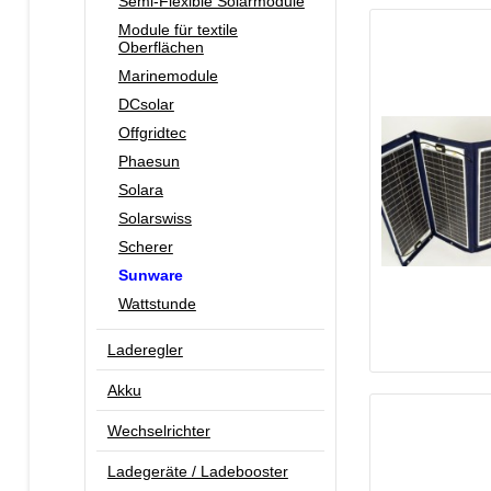
Semi-Flexible Solarmodule
Module für textile
Oberflächen
Marinemodule
DCsolar
Offgridtec
Phaesun
Solara
Solarswiss
Scherer
Sunware
Wattstunde
Laderegler
Akku
Wechselrichter
Ladegeräte / Ladebooster