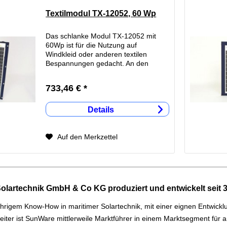
Textilmodul TX-12052, 60 Wp
Das schlanke Modul TX-12052 mit
60Wp ist für die Nutzung auf
Windkleid oder anderen textilen
Bespannungen gedacht. An den
langen Seiten sind jeweils 4 Tenax
Oberteile zur einfachen Befestigung
733,46 € *
eingesetzt. Die beiliegenden
Unterteile...
Details
Auf den Merkzettel
olartechnik GmbH & Co KG produziert und entwickelt seit 3
ährigem Know-How in maritimer Solartechnik, mit einer eignen Entwick
beiter ist SunWare mittlerweile Marktführer in einem Marktsegment für 