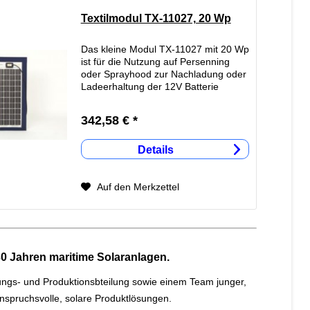
Textilmodul TX-11027, 20 Wp
Das kleine Modul TX-11027 mit 20 Wp
ist für die Nutzung auf Persenning
oder Sprayhood zur Nachladung oder
Ladeerhaltung der 12V Batterie
gedacht. Einfach das Modul auf einer
textilen Bespannung befestigen und
342,58 € *
über einen Laderegler an die...
Details
Auf den Merkzettel
0 Jahren maritime Solaranlagen.
lungs- und Produktionsbteilung sowie einem Team junger,
anspruchsvolle, solare Produktlösungen.