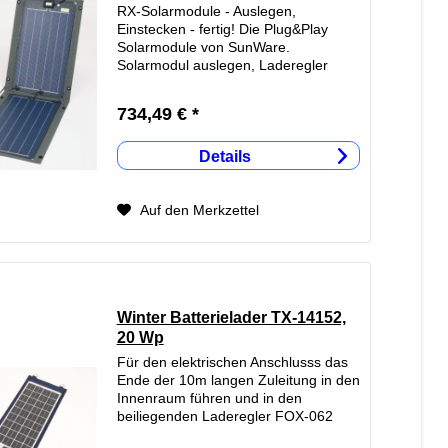
RX-Solarmodule - Auslegen,
Einstecken - fertig! Die Plug&Play
Solarmodule von SunWare.
Solarmodul auslegen, Laderegler
einstecken - fertig! Die steckerfertige
Lösung. 5m Zuleitung mit SureSeal-
734,49 € *
Stecker am Solarmodul, passend für...
Details
Auf den Merkzettel
Winter Batterielader TX-14152,
20 Wp
Für den elektrischen Anschlusss das
Ende der 10m langen Zuleitung in den
Innenraum führen und in den
beiliegenden Laderegler FOX-062
stecken, diesen wiederum einfach in