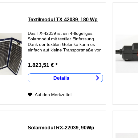
Textilmodul TX-42039, 180 Wp
Das TX-42039 ist ein 4-flügeliges
Solarmodul mit textiler Einfassung.
Dank der textilen Gelenke kann es
einfach auf kleine Transportmaße von
385 x 929 x 50mm zusammengefaltet
werden. Bisher waren aufrollbare oder
1.823,51 € *
faltbare Module immer...
Details
Auf den Merkzettel
Solarmodul RX-22039, 90Wp