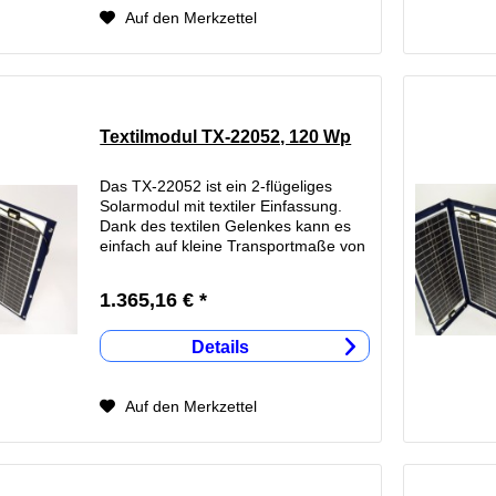
Auf den Merkzettel
Textilmodul TX-22052, 120 Wp
Das TX-22052 ist ein 2-flügeliges
Solarmodul mit textiler Einfassung.
Dank des textilen Gelenkes kann es
einfach auf kleine Transportmaße von
413 x 1106 x 25mm
zusammengefaltet werden. Bisher
1.365,16 € *
waren aufrollbare oder faltbare
Module immer...
Details
Auf den Merkzettel