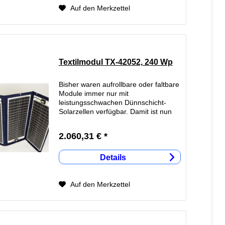
Auf den Merkzettel
Textilmodul TX-42052, 240 Wp
Bisher waren aufrollbare oder faltbare
Module immer nur mit
leistungsschwachen Dünnschicht-
Solarzellen verfügbar. Damit ist nun
endlich Schluss. Mit der TX-Serie
bietet SunWare jetzt faltbare Module,
2.060,31 € *
basierend auf kristallinen...
Details
Auf den Merkzettel