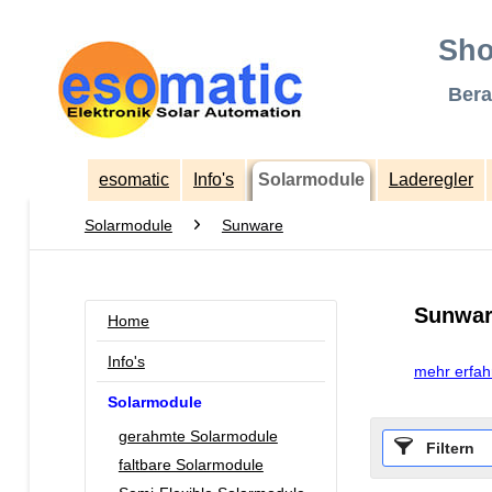
Sho
Bera
esomatic
Info's
Solarmodule
Laderegler
Solarmodule
Sunware
Sunwar
Home
Info's
mehr erfah
Solarmodule
gerahmte Solarmodule
Filtern
faltbare Solarmodule