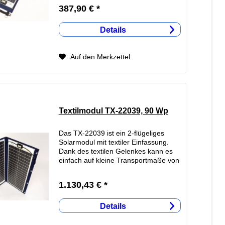
eine 12V Boardsteckdose stecken -
387,90 € *
fertig! Detail-Informationen zum...
Details
Auf den Merkzettel
Textilmodul TX-22039, 90 Wp
Das TX-22039 ist ein 2-flügeliges
Solarmodul mit textiler Einfassung.
Dank des textilen Gelenkes kann es
einfach auf kleine Transportmaße von
413 x 873 x 25mm zusammengefaltet
werden. Bisher waren aufrollbare oder
1.130,43 € *
faltbare Module immer...
Details