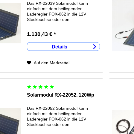
Das RX-22039 Solarmodul kann
einfach mit dem beiliegenden
Laderegler FOX-062 in die 12V
Steckbuchse oder den
Zigarettenanzünder gesteckt werden.
Schon wird Ihre Batterie nachgeladen.
1.130,43 € *
Am Modul sind 5m Zuleitung, d.h. Ihr
Fahrzeug kann im...
Details
Auf den Merkzettel
Solarmodul RX-22052, 120Wp
Das RX-22052 Solarmodul kann
einfach mit dem beiliegenden
Laderegler FOX-062 in die 12V
Steckbuchse oder den
Zigarettenanzünder gesteckt werden.